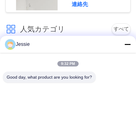
110~130°Cで熱ラミネ
連絡先
く
ート
だ
人気カテゴリ
すべて
さ
い
Jessie
ポリ塩化ビニール カ
スマート カード材料
ード材料
ニ
9:32 PM
インクジェット印刷
ポリ塩化ビニール シ
ュ
Good day, what product are you looking for?
できるポリ塩化ビニ
ートを印刷するデジ
ー
ール シート
タル
ス
ポリ塩化ビニールの
ポリ塩化ビニールの
上塗を施してある上
中心シート
引
敷
金