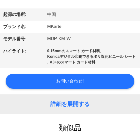
わ
起源の場所:
中国
た
MKarte
ブランド名:
し
MDP-KM-W
モデル番号:
た
,
ハイライト:
0.15mmのスマート カード材料
ち
Konicaデジタル印刷できるポリ塩化ビニール シート
,
A3+のスマート カード材料
に
お問い合わせ!
つ
い
詳細を展開する
て
類似品
工