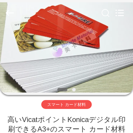
者.
Copyright
©
2020
-
2026
MKarte
Material
家
Technology
(Tianjin)
Limited.
へ
All
Rights
Reserved.
製
品
ビ
スマート カード材料
デ
高いVicatポイントKonicaデジタル印
オ
刷できるA3+のスマート カード材料