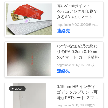
場
高いVicatポイント
ツ
Konicaデジタル印刷で
きるA3+のスマート カ
ア
ード材料
negotiable MOQ:30000枚のシートか2トン
ー
連絡先
わずかな無光沢の終わ
品
りのRA 0.3um 0.10mm
質
のスマート カード材料
negotiable MOQ:150-200枚のシート
管
連絡先
理
0.15mm HP インディ
ゴデジタルプリント可
連
能なPETシート スマー
絡
トカード用材料
negotiable MOQ:30000枚のシートか2トン