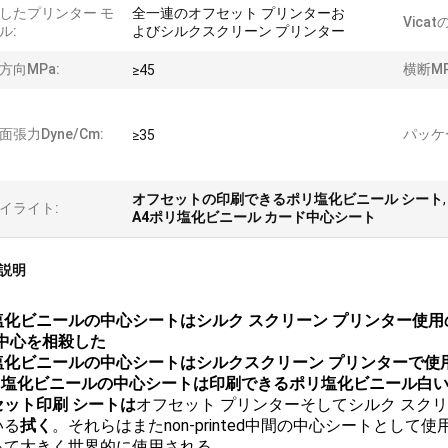
したプリンター モ
全一連のオフセット プリンターお
Vicat
ル:
よびシルクスクリーン プリンター
方向MPa:
横断MP
≥45
面張力dyne/cm:
パッケ
≥35
オフセットの印刷できるポリ塩化ビニール シート
イライト:
A4ポリ塩化ビニール カード中心シート
説明
塩化ビニールの中心シートはシルク スクリーン プリンター使
/中心を相殺した
化ビニールの中心シートはシルクスクリーン プリンターで使用され
ポリ塩化ビニールの中心シートは印刷できるポリ塩化ビニール白い
セット印刷 シートは
オフセット プリンターそしてシルク スク
いる
拭く
。それらはまたnon-printed中間の中心シートと
って大きく世界的に使用される。