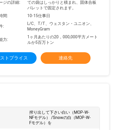
ージの詳細:
ての袋はしっかりと積まれ、固体合板
パレットで固定されます。
時間:
10-15仕事日
L/C、T/T、ウェスタン・ユニオン、
件:
MoneyGram
1ヶ月あたりの20，000,000平方メート
能力:
ルか5百万トン
ストプライス
連絡先
搾り出して下さい白い（MOP-W-
NFモデル） /Snowの白（MOP-W-
Fモデル）を