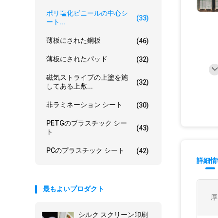
ポリ塩化ビニールの中心シ
(33)
ート...
薄板にされた鋼板
(46)
薄板にされたパッド
(32)
磁気ストライプの上塗を施
(32)
してある上敷...
非ラミネーション シート
(30)
PETGのプラスチック シー
(43)
ト
PCのプラスチック シート
(42)
詳細情
最もよいプロダクト
厚
シルク スクリーン印刷