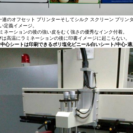
一連のオフセット プリンターそしてシルク スクリーン プリン
高い定義イメージ。
ラミネーションの後の強い皮をむく強さの優秀なインク付着。
 ひびは高温にラミネーションの後に印書イメージに起こらない。
VC中心シートは印刷できるポリ塩化ビニール白いシート/中心-適