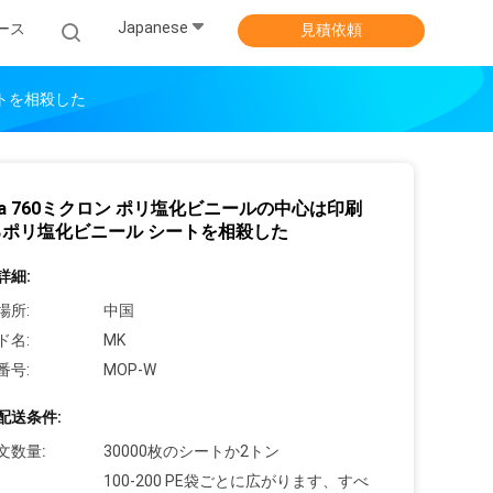
Japanese
ース
見積依頼
ートを相殺した
Pa 760ミクロン ポリ塩化ビニールの中心は印刷
るポリ塩化ビニール シートを相殺した
詳細:
場所:
中国
ド名:
MK
番号:
MOP-W
配送条件:
文数量:
30000枚のシートか2トン
100-200 PE袋ごとに広がります、すべ