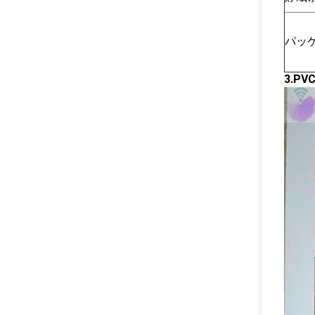
パッ
3.P