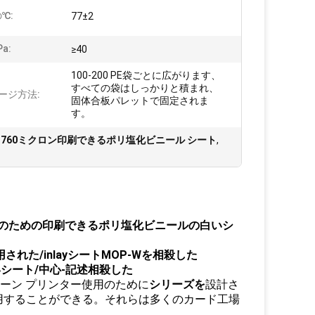
の℃:
77±2
a:
≥40
100-200 PE袋ごとに広がります、
すべての袋はしっかりと積まれ、
ージ方法:
固体合板パレットで固定されま
す。
,
760ミクロン印刷できるポリ塩化ビニール シート
,
用のための印刷できるポリ塩化ビニールの白いシ
た/inlayシートMOP-Wを相殺した
シート/中心-記述相殺した
リーン プリンター使用のために
シリーズを
設計さ
して使用することができる。それらは多くのカード工場