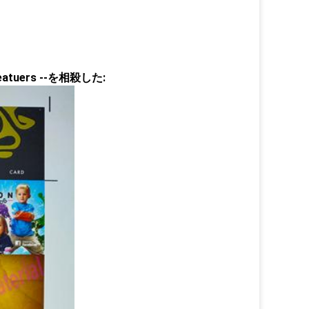
eatuers --を相殺した: