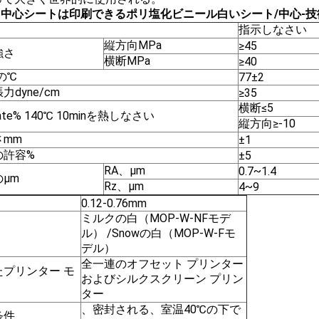
VC中心シートは印刷できるポリ塩化ビニール白いシート/中心-技
指示しなさい
縦方向MPa
≥45
強さ
横断MPa
≥40
tの℃
77±2
力dyne/cm
≥35
横断≤5
ate% 140℃ 10minを熱しなさい
縦方向≥-10
さmm
±1
の許容%
±5
RA、μm
0.7~1.4
μm
Rz、μm
4~9
0.12-0.76mm
ミルクの白（MOP-W-NFモデ
ル） /Snowの白（MOP-W-Fモ
デル）
全一連のオフセット プリンター
たプリンター モ
およびシルクスクリーン プリン
ター
、密封される、室温40℃の下で
条件