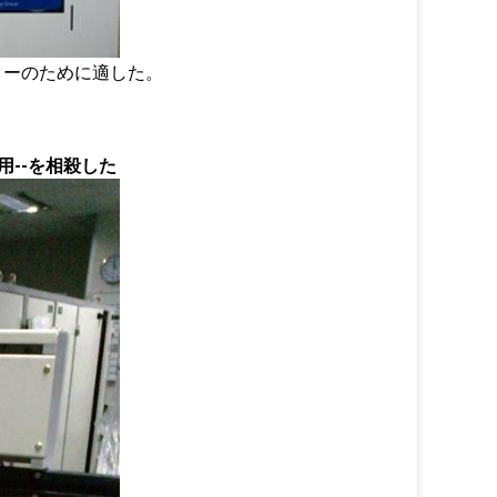
ターのために適した
。
用--を相殺した