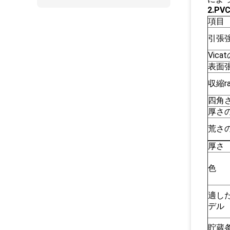
2.P
項目
引張
Vica
表面張
収縮r
四角
厚さ
荒さの
厚さ
色
適し
デル
貯蔵