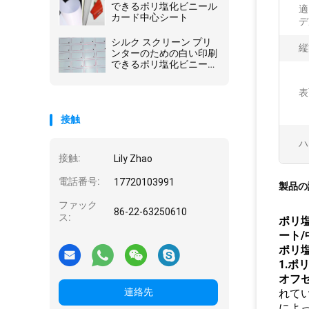
できるポリ塩化ビニール
適
カード中心シート
デ
シルク スクリーン プリ
縦
ンターのための白い印刷
できるポリ塩化ビニール
シート
表
接触
ハ
接触:
Lily Zhao
電話番号:
17720103991
製品の
ファック
86-22-63250610
ス:
ポリ
ート
ポリ塩
1.
オフ
連絡先
れて
によ