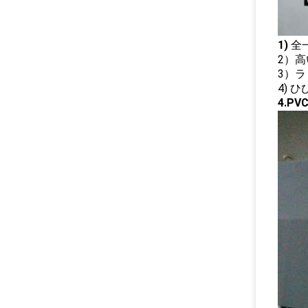
1)
全
2）
3）
4)
4.P