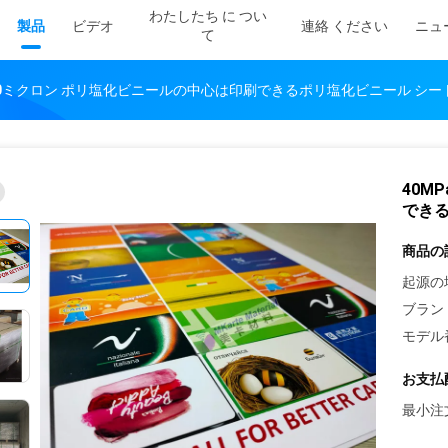
わたしたち に つい
製品
ビデオ
連絡 ください
ニュ
て
 760ミクロン ポリ塩化ビニールの中心は印刷できるポリ塩化ビニール シ
40M
でき
商品の
起源の
ブラン
モデル
お支払
最小注