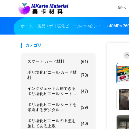
家へ
ホーム
製品
ポリ塩化ビニールの中心シート
40MPa
カテゴリ
スマート カード材料
(61)
ポリ塩化ビニール カード材
(70)
料
インクジェット印刷できる
(47)
ポリ塩化ビニール シート...
ポリ塩化ビニール シートを
(39)
印刷するデジタル...
ポリ塩化ビニールの上塗を
(40)
施してある上敷...