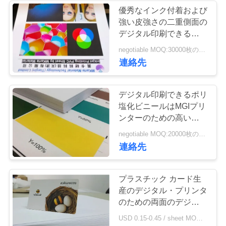
く
優秀なインク付着および
強い皮強さの二重側面の
だ
デジタル印刷できるポリ
塩化ビニール シート
さ
negotiable MOQ:30000枚のシート
連絡先
い
デジタル印刷できるポリ
ニ
塩化ビニールはMGIプリ
ンターのための高い定義
ュ
イメージを広げます
negotiable MOQ:20000枚のシートか2トン
ー
連絡先
ス
プラスチック カード生
産のデジタル・プリンタ
引
のための両面のデジタル
印刷できるポリ塩化ビニ
USD 0.15-0.45 / sheet MOQ:30000枚のシートか2トン
金
ール シート