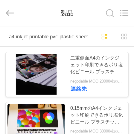
者.
Copyright
©
製品
2020
-
2026
MKarte
Material
家
Technology
a4 inkjet printable pvc plastic sheet
(Tianjin)
Limited.
へ
All
Rights
Reserved.
二重側面A4のインクジ
製
ェット印刷できるポリ塩
化ビニール プラスチッ
品
ク シート
negotiable MOQ:20000枚のシート
連絡先
ビ
デ
0.15mmのA4インクジェ
ット印刷できるポリ塩化
オ
ビニール プラスチック
シート
negotiable MOQ:30000枚のシートか2トン