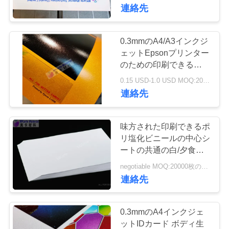
連絡先
わ
た
0.3mmのA4/A3インクジ
し
ェットEpsonプリンター
のための印刷できるポリ
た
塩化ビニール シート
0.15 USD-1.0 USD MOQ:20000枚のシート
連絡先
ち
に
味方された印刷できるポ
つ
リ塩化ビニールの中心シ
ートの共通の白/夕食の
い
白色を選抜して下さい
negotiable MOQ:20000枚のシートか2トン
て
連絡先
工
0.3mmのA4インクジェ
ットIDカード ボディ生