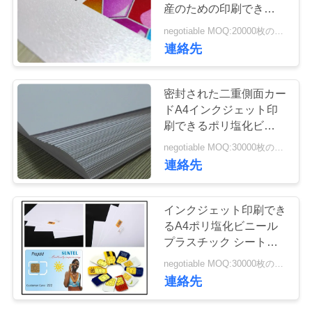
場
産のための印刷できるポ
リ塩化ビニール シート
ツ
negotiable MOQ:20000枚のシート
連絡先
ア
ー
密封された二重側面カー
ドA4インクジェット印
刷できるポリ塩化ビニー
品
ル シート
negotiable MOQ:30000枚のシートか2トン
質
連絡先
管
インクジェット印刷でき
理
るA4ポリ塩化ビニール
プラスチック シートを
印刷するMGIデジタル
negotiable MOQ:30000枚のシートか2トン
連
連絡先
絡