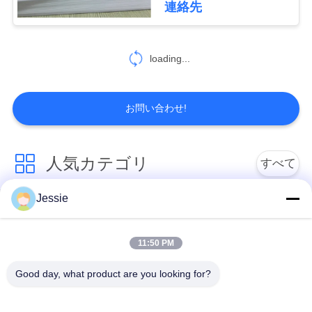
連絡先
を
求
loading...
め
て
お問い合わせ!
く
だ
人気カテゴリ
すべて
さ
Jessie
ポリ塩化ビニール カ
い
スマート カード材料
ード材料
11:50 PM
地
インクジェット印刷
ポリ塩化ビニール シ
Good day, what product are you looking for?
できるポリ塩化ビニ
ートを印刷するデジ
図
ール シート
タル